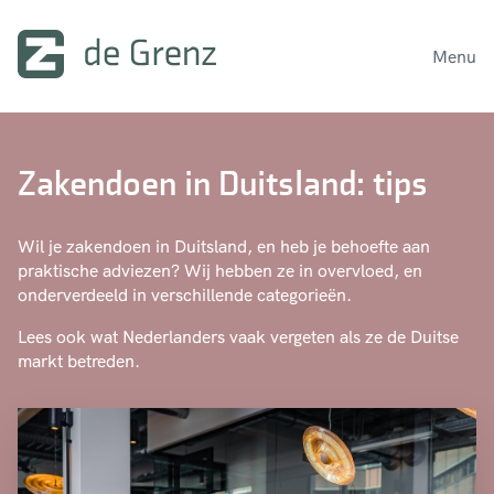
Menu
Zakendoen in Duitsland: tips
Wil je zakendoen in Duitsland, en heb je behoefte aan
praktische adviezen? Wij hebben ze in overvloed, en
onderverdeeld in verschillende categorieën.
Lees ook wat Nederlanders vaak vergeten als ze de Duitse
markt betreden.